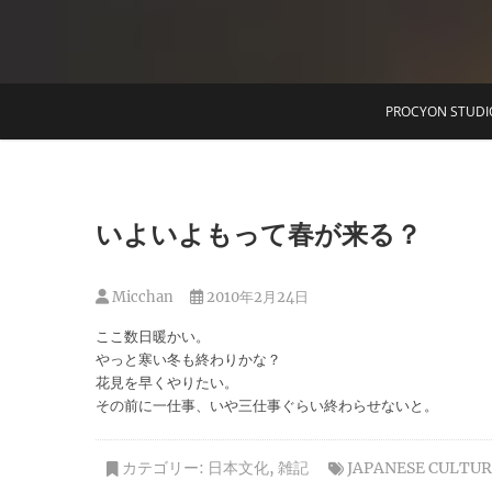
T
PROCYON STUDI
いよいよもって春が来る？
Micchan
2010年2月24日
ここ数日暖かい。
やっと寒い冬も終わりかな？
花見を早くやりたい。
その前に一仕事、いや三仕事ぐらい終わらせないと。
カテゴリー:
日本文化
,
雑記
JAPANESE CULTU