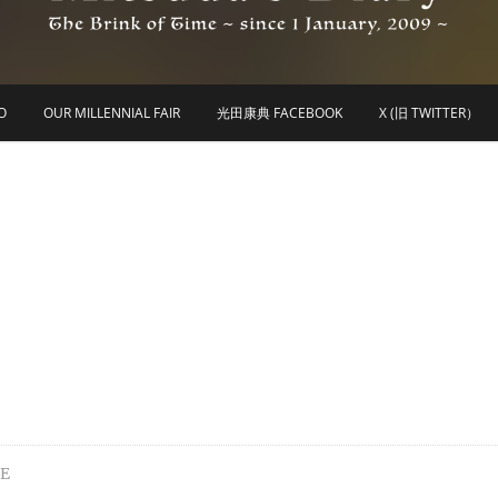
he Brink of Time ~ since 1 january 2009 ~
Mitsuda's Diary
O
OUR MILLENNIAL FAIR
光田康典 FACEBOOK
X (旧 TWITTER）
RE