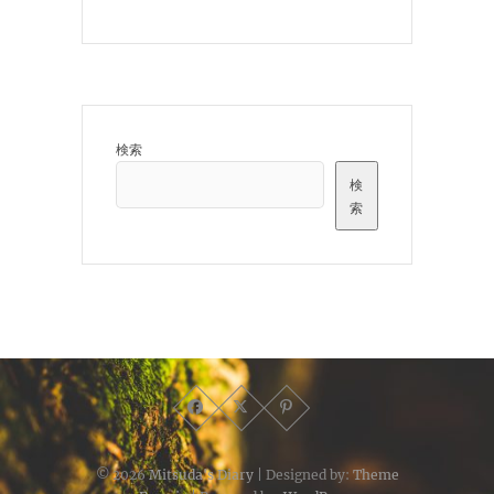
検索
検
索
© 2026
Mitsuda's Diary
| Designed by:
Theme