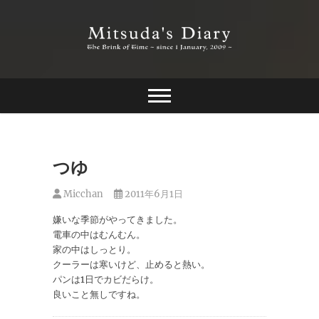
Skip
to
content
The Brink of Time ~ since 1 january 2009 ~
Mitsuda's Diary
つゆ
Micchan
2011年6月1日
嫌いな季節がやってきました。
電車の中はむんむん。
家の中はしっとり。
クーラーは寒いけど、止めると熱い。
パンは1日でカビだらけ。
良いこと無しですね。