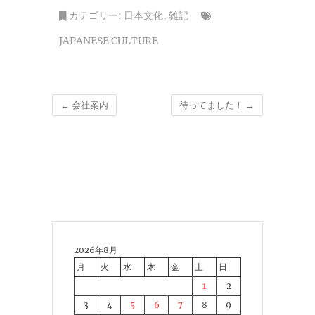
カテゴリー:
日本文化
,
雑記
JAPANESE CULTURE
←
会社案内
待ってました！
→
2026年8月
月
火
水
木
金
土
日
1
2
3
4
5
6
7
8
9