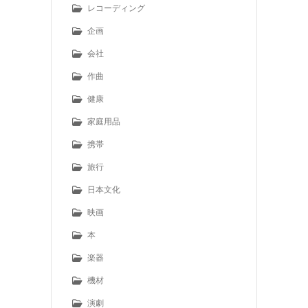
レコーディング
企画
会社
作曲
健康
家庭用品
携帯
旅行
日本文化
映画
本
楽器
機材
演劇