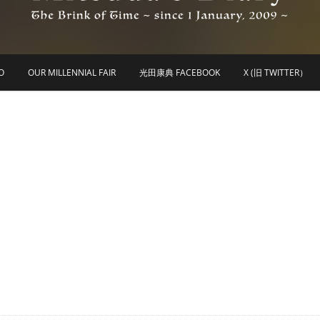
he Brink of Time ~ since 1 january 2009 ~
Mitsuda's Diary
O
OUR MILLENNIAL FAIR
光田康典 FACEBOOK
X (旧 TWITTER）