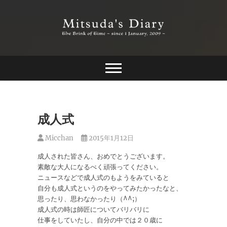
Skip
to
content
The Brink of Time ~ since 1 january 2009 ~
Mitsuda's Diary
成人式
Micchan
2015年1月12日
成人された皆さん、おめでとうございます。
素敵な大人になるべく頑張ってください。
ニュースなどで成人式のもようをみていると
自分も成人式というのをやってみたかったなと、
思ったり、思わなかったり（^^;）
成人式の時は師匠についてバリバリに
仕事をしていたし、自分の中では２０歳に