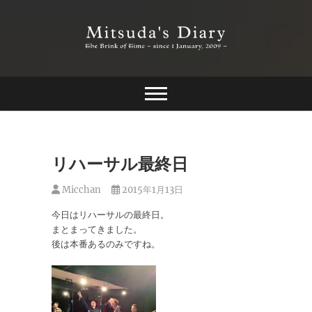
Skip
to
content
The Brink of Time ~ since 1 january 2009 ~
Mitsuda's Diary
リハーサル最終日
Micchan
2015年1月13日
今日はリハーサルの最終日。
まとまってきました。
後は本番あるのみですね。