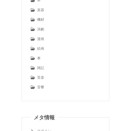
本
楽器
機材
演劇
漫画
絵画
車
雑記
音楽
音響
メタ情報
ログイン