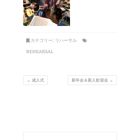
カテゴリー:
リハーサル
REHEARSAL
←
成人式
新年会＆新人歓迎会
→