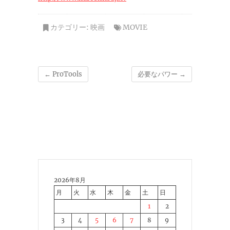
カテゴリー:
映画
MOVIE
←
ProTools
必要なパワー
→
2026年8月
月
火
水
木
金
土
日
1
2
3
4
5
6
7
8
9