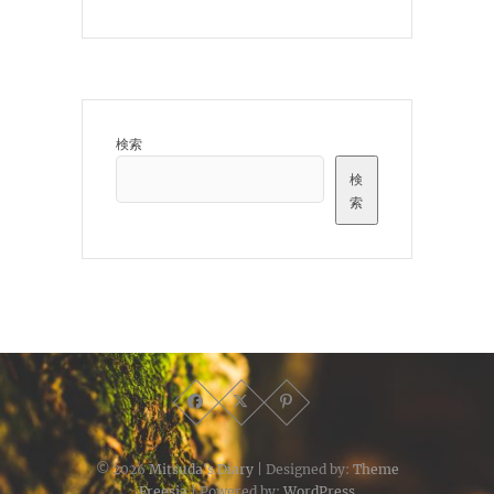
検索
検
索
© 2026
Mitsuda's Diary
| Designed by:
Theme
Freesia
| Powered by:
WordPress