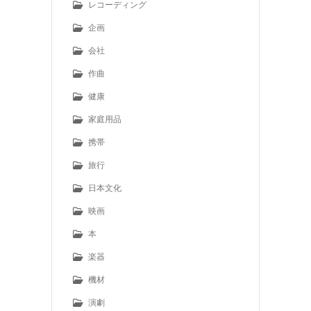
レコーディング
企画
会社
作曲
健康
家庭用品
携帯
旅行
日本文化
映画
本
楽器
機材
演劇