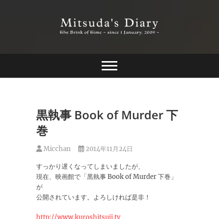
Skip
to
content
The Brink of Time ~ since 1 january 2009 ~
Mitsuda's Diary
黒執事 Book of Murder 下
巻
Micchan
2014年11月24日
すっかり遅くなってしまいましたが、
現在、映画館で「黒執事 Book of Murder 下巻」
が
公開されています。よろしければ是非！
http://www.kuroshitsuji.tv